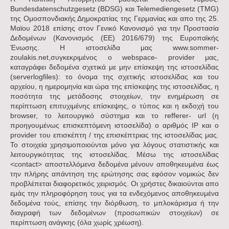
Bundesdatenschutzgesetz (BDSG) και Telemediengesetz (TMG)
της Ομοσπονδιακής Δημοκρατίας της Γερμανίας και απο της 25.
Μαϊου 2018 επίσης στον Γενικό Κανονισμό για την Προστασία
Δεδομένων (Κανονισμός (ΕΕ) 2016/679) της Ευροπαϊκής
Ένωσης.
Η ιστοσελίδα μας www.sommer-
zoulakis.net,συγκεκριμένος ο webspace- provider μας,
καταγράφει δεδομένα σχετικά με μην επίσκεψη της ιστοσελίδας
(serverlogfiles): το όνομα της σχετικής ιστοσελίδας και του
αρχείου, η ημερομηνία και ώρα της επίσκεψης της ιστοσελίδας, η
ποσότητα της μετάδοσης στοιχείων, την ενημέρωση σε
περίπτωση επιτυχιμένης επίσκεψης, ο τύπος και η εκδοχή του
browser, το λειτουργικό σύστημα και το refferer- url (η
προηγουμένως επισκεπτόμενη ιστοσελίδα) o αριθμός IP και ο
provider του επισκέπτη / της επισκέπτριας της ιστοσελίδας μας.
Το στοιχεία χρησιμοποιούνται μόνο για λόγους στατιστικής και
λειτουργικότητας της ιστοσελίδας. Μέσω της ιστοσελίδας
<contact> αποστελλόμενα δεδομένα μένουν αποθηκευμένα έως
την πλήρης απάντηση της ερώτησης σας εφόσον vομικώς δεν
προβλέπεται διαφορετικός χειρισμός. Oι χρήστες δικαιούνται απο
εμάς την πληροφόρηση τους για τα ενδεχόμενος αποθηκευμένα
δεδομένα τούς, επίσης την διόρθωση, το μπλοκάρισμα ή την
διαγραφή των δεδομένων (προσωπικών στοιχείων) σε
περίπτωση ανάγκης (όλα χωρίς χρέωση).