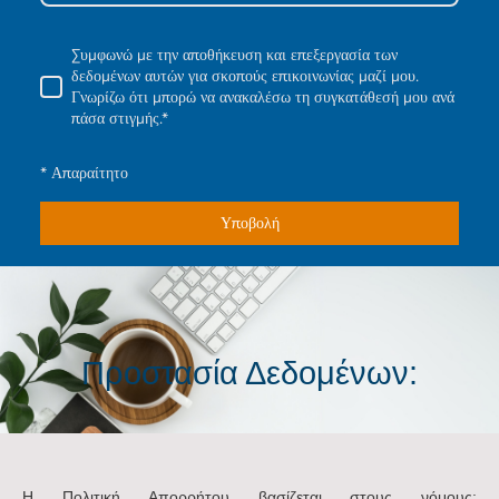
Συμφωνώ με την αποθήκευση και επεξεργασία των
δεδομένων αυτών για σκοπούς επικοινωνίας μαζί μου.
Γνωρίζω ότι μπορώ να ανακαλέσω τη συγκατάθεσή μου ανά
πάσα στιγμής.*
* Απαραίτητο
Υποβολή
Προστασία Δεδομένων:
H Πολιτική Aπορρήτου βασίζεται στους νόμους: